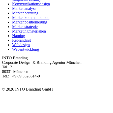
Kommunikationsdesign
Markenanalyse
Markenberatung
Markenkommunikation
Markenpositionierung
Markenstrategie
Marketingmaterialien
Naming
Rebranding
Webdesign
Webentwicklung
INTO Branding
Corporate Design- & Branding Agentur München
Tal 12
80331 München
Tel.: +49 89 5528614-0
info@intobranding.com
© 2026 INTO Branding GmbH
INTO ist Mitglied der Hochschulallianz DER CAMPUS –
Netzwerk für Hochschulkommunikation und digitale
Hochschulentwicklung.